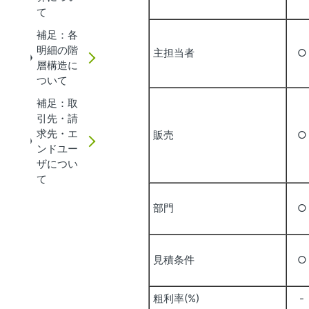
て
補足：各
明細の階
主担当者
○
層構造に
ついて
補足：取
引先・請
求先・エ
販売
○
ンドユー
ザについ
て
部門
○
見積条件
○
粗利率(%)
-