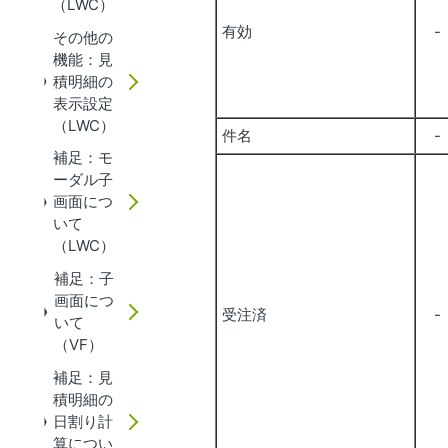
（LWC）
有効
-
その他の
機能：見
積明細の
表示設定
（LWC）
件名
-
補足：モ
ーダル子
画面につ
いて
（LWC）
補足：子
画面につ
受注済
-
いて
（VF）
補足：見
積明細の
日割り計
算につい