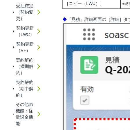
［コピー（LWC）］
※現
受注確定
（契約変
更）
◆
「見積」詳細画面の［詳細］タ
契約更新
（LWC）
契約更新
（VF）
契約解約
（満期解
約）
契約解約
（期中解
約）
その他の
機能：従
量課金機
能