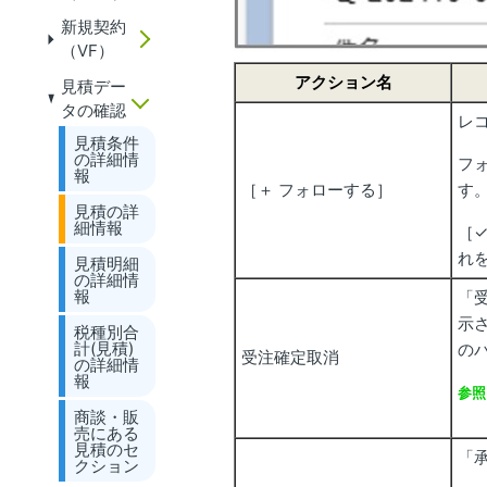
新規契約
（VF）
アクション名
見積デー
タの確認
レ
見積条件
の詳細情
フ
報
［＋ フォローする］
す
見積の詳
細情報
［
れ
見積明細
の詳細情
報
「
示
税種別合
計(見積)
の
受注確定取消
の詳細情
報
参照
商談・販
受
売にある
見積のセ
「
クション