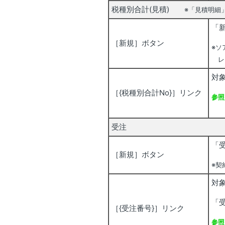
税種別合計(見積)
※「見積明細
「
［新規］ボタン
※ソ
レ
対
［{税種別合計No}］リンク
参照
見
受注
「
［新規］ボタン
※契
対
「
［{受注番号}］リンク
参照