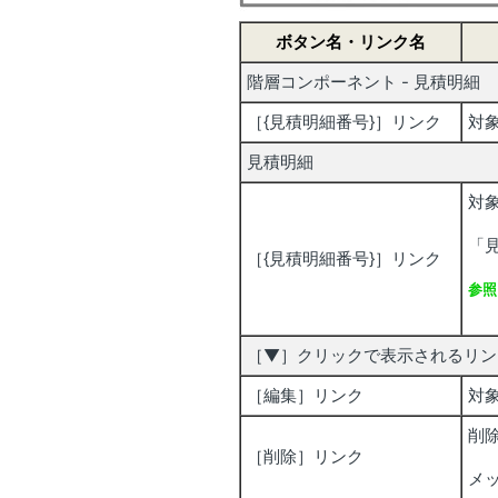
ボタン名・リンク名
階層コンポーネント - 見積明
［{見積明細番号}］リンク
対
見積明細
対
「
［{見積明細番号}］リンク
参照
見
［▼］クリックで表示される
［編集］リンク
対
削
［削除］リンク
メ