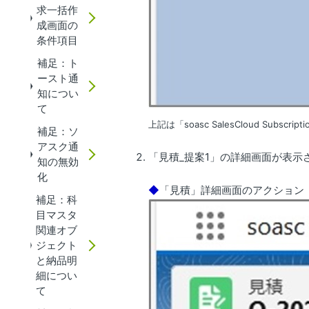
求一括作
成画面の
条件項目
補足：ト
ースト通
知につい
て
上記は「soasc SalesCloud Sub
補足：ソ
アスク通
「見積_提案1」の詳細画面が表示
知の無効
化
◆
「見積」詳細画面のアクション
補足：科
目マスタ
関連オブ
ジェクト
と納品明
細につい
て