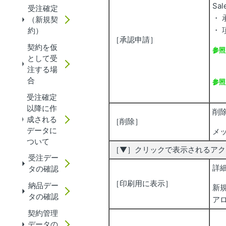
Sa
受注確定
・
（新規契
・
約）
［承認申請］
契約を仮
参照
として受
注する場
合
参照
受注確定
以降に作
削
成される
［削除］
データに
メ
ついて
［▼］クリックで表示されるアク
受注デー
詳
タの確認
［印刷用に表示］
納品デー
新
タの確認
ア
契約管理
データの