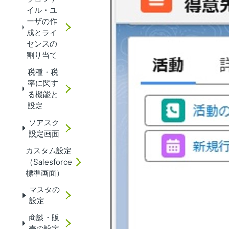
イル・ユ
ーザの作
成とライ
センスの
割り当て
税種・税
率に関す
る機能と
設定
ソアスク
設定画面
カスタム設定
（Salesforce
標準画面）
マスタの
設定
商談・販
売の設定