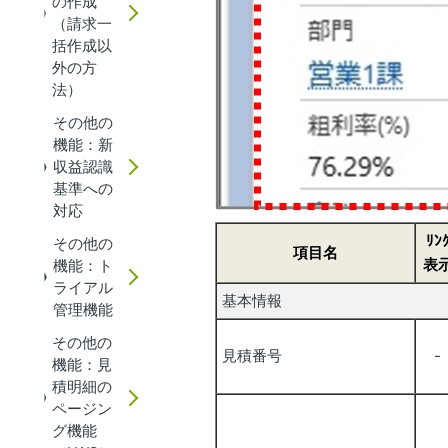
の作成
（請求一
括作成以
外の方
法）
その他の
機能：新
収益認識
基準への
対応
ﾘﾝ
その他の
項目名
表
機能：ト
ライアル
基本情報
管理機能
その他の
見積番号
-
機能：見
積明細の
ページン
グ機能