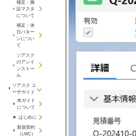
補足：施
設マスタ
について
補足：休
日パター
ンについ
て
ソアスク
のアンイ
ンストー
ル
ソアスク ユ
ーザガイド
本ガイド
について
はじめに
新規契約
（LWC）