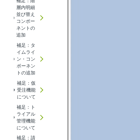
補足：階
層内明細
並び替え
コンポー
ネントの
追加
補足：タ
イムライ
ン・コン
ポーネン
トの追加
補足：仮
受注機能
について
補足：ト
ライアル
管理機能
について
補足：請