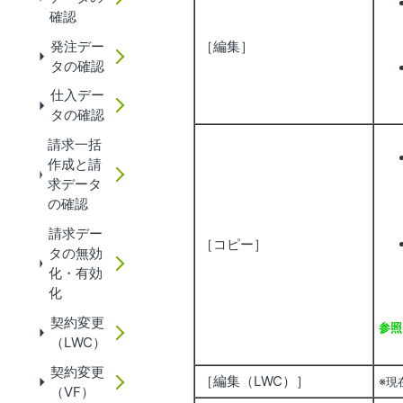
確認
発注デー
［編集］
タの確認
仕入デー
タの確認
請求一括
作成と請
求データ
の確認
請求デー
［コピー］
タの無効
化・有効
化
契約変更
参照
（LWC）
新
契約変更
［編集（LWC）］
※現
（VF）