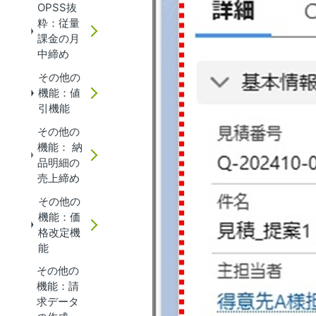
OPSS抜
粋：従量
課金の月
中締め
その他の
機能：値
引機能
その他の
機能： 納
品明細の
売上締め
その他の
機能：価
格改定機
能
その他の
機能：請
求データ