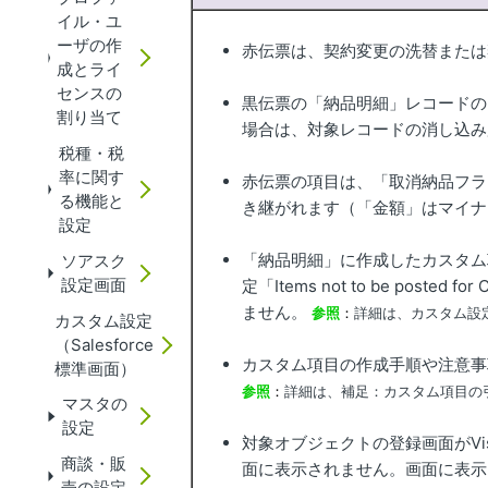
イル・ユ
ーザの作
赤伝票は、契約変更の洗替または
成とライ
センスの
黒伝票の「納品明細」レコードの
割り当て
場合は、対象レコードの消し込み
税種・税
率に関す
赤伝票の項目は、「取消納品フラ
る機能と
き継がれます（「金額」はマイナ
設定
「納品明細」に作成したカスタム
ソアスク
設定画面
定「Items not to be po
ません。
参照
：
詳細は、カスタム設定
カスタム設定
（Salesforce
カスタム項目の作成手順や注意事
標準画面）
参照
：
詳細は、補足：カスタム項目の
マスタの
設定
対象オブジェクトの登録画面がVi
商談・販
面に表示されません。画面に表示
売の設定