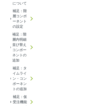
について
補足：階
層コンポ
ーネント
の設定
補足：階
層内明細
並び替え
コンポー
ネントの
追加
補足：タ
イムライ
ン・コン
ポーネン
トの追加
補足：仮
受注機能