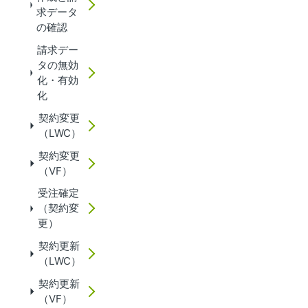
求データ
の確認
請求デー
タの無効
化・有効
化
契約変更
（LWC）
契約変更
（VF）
受注確定
（契約変
更）
契約更新
（LWC）
契約更新
（VF）