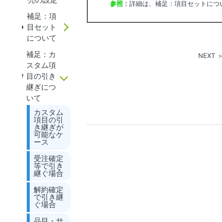
参照
：
詳細は、補足：項目セットにつ
補足：項
目セット
について
補足：カ
NEXT
スタム項
目の引き
継ぎにつ
いて
カスタム
項目の引
き継ぎが
可能なケ
ース
受注確定
等で引き
継ぐ場合
解約確定
で引き継
ぐ場合
品目・サ