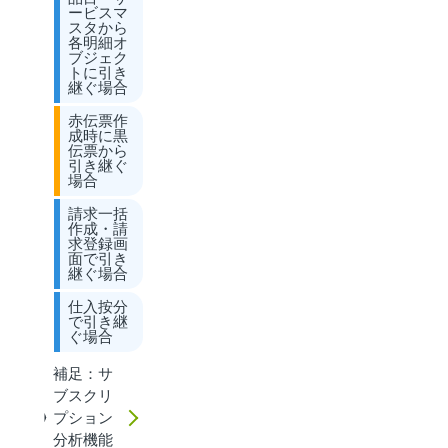
ービスマ
スタから
各明細オ
ブジェク
トに引き
継ぐ場合
赤伝票作
成時に黒
伝票から
引き継ぐ
場合
請求一括
作成・請
求登録画
面で引き
継ぐ場合
仕入按分
で引き継
ぐ場合
補足：サ
ブスクリ
プション
分析機能