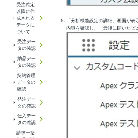
受注確定
以降に作
成される
「分析機能設定の詳細」画面が表
データに
内容を確認し、［最後に開いたビ
ついて
受注デー
タの確認
納品デー
タの確認
契約管理
データの
確認
発注デー
タの確認
仕入デー
タの確認
請求一括