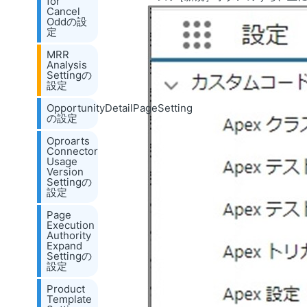
for
Cancel
Oddの設
定
MRR
Analysis
Settingの
設定
OpportunityDetailPageSetting
の設定
Oproarts
Connector
Usage
Version
Settingの
設定
Page
Execution
Authority
Expand
Settingの
設定
Product
Template