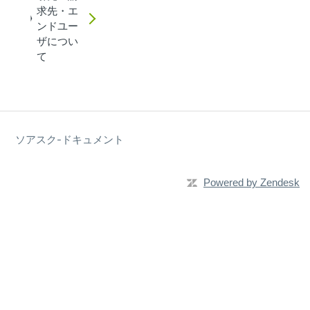
求先・エ
ンドユー
ザについ
て
ソアスク-ドキュメント
Powered by Zendesk