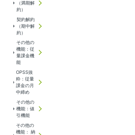
（満期解
約）
契約解約
（期中解
約）
その他の
機能：従
量課金機
能
OPSS抜
粋：従量
課金の月
中締め
その他の
機能：値
引機能
その他の
機能： 納