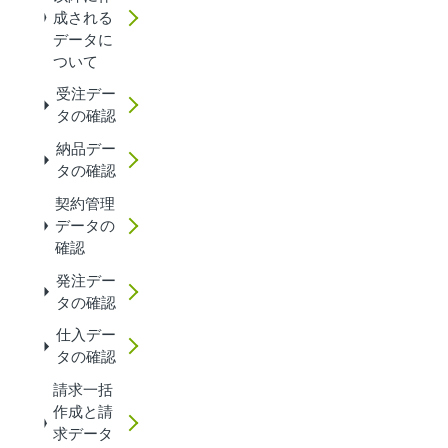
成される
データに
ついて
受注デー
タの確認
納品デー
タの確認
契約管理
データの
確認
発注デー
タの確認
仕入デー
タの確認
請求一括
作成と請
求データ