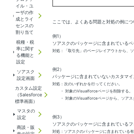
イル・ユ
ーザの作
成とライ
ここでは、よくある問題と対処の例につ
センスの
割り当て
例1）
税種・税
ソアスクのパッケージに含まれているページ
率に関す
対処：「取引先」のページレイアウトから、
る機能と
設定
例2）
ソアスク
パッケージに含まれていないカスタマイズ
設定画面
対処：次のいずれかを行ってください。
カスタム設定
・ 対象のVisualforceページを削除する。
（Salesforce
・ 対象のVisualforceページから、
標準画面）
マスタの
例3）
設定
ソアスクのパッケージに含まれているフ
商談・販
対処：ソアスクのパッケージに含まれている
売の設定