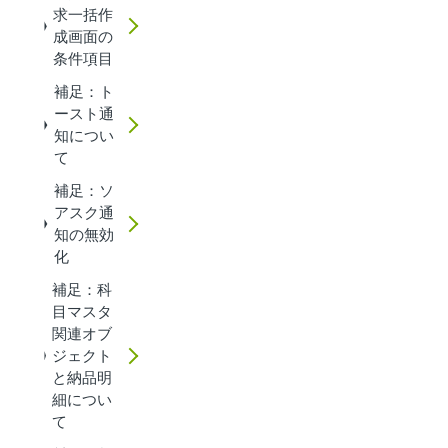
求一括作
成画面の
条件項目
補足：ト
ースト通
知につい
て
補足：ソ
アスク通
知の無効
化
補足：科
目マスタ
関連オブ
ジェクト
と納品明
細につい
て