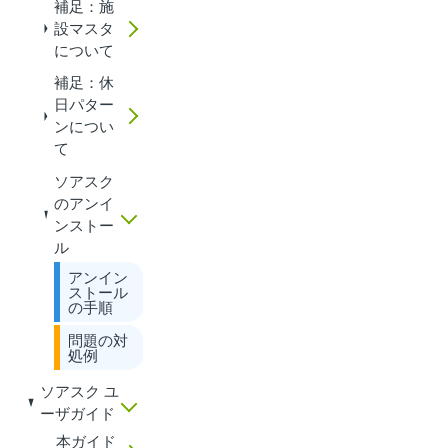
補足：施
設マスタ
について
補足：休
日パター
ンについ
て
ソアスク
のアンイ
ンストー
ル
アンイン
ストール
の手順
問題の対
処例
ソアスク ユ
ーザガイド
本ガイド