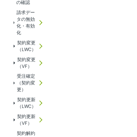
の確認
請求デー
タの無効
化・有効
化
契約変更
（LWC）
契約変更
（VF）
受注確定
（契約変
更）
契約更新
（LWC）
契約更新
（VF）
契約解約