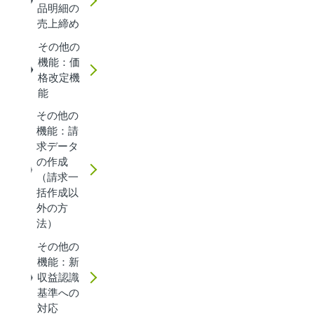
品明細の
売上締め
その他の
機能：価
格改定機
能
その他の
機能：請
求データ
の作成
（請求一
括作成以
外の方
法）
その他の
機能：新
収益認識
基準への
対応