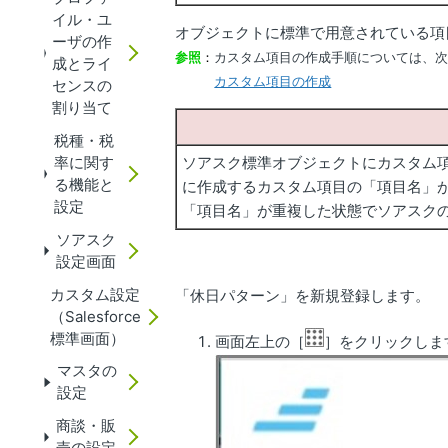
イル・ユ
オブジェクトに標準で用意されている項
ーザの作
参照
：
カスタム項目の作成手順については、次のS
成とライ
カスタム項目の作成
センスの
割り当て
税種・税
率に関す
ソアスク標準オブジェクトにカスタム
る機能と
に作成するカスタム項目の「項目名」
設定
「項目名」が重複した状態でソアスクの登
ソアスク
設定画面
カスタム設定
「休日パターン」を新規登録します。
（Salesforce
標準画面）
画面左上の［
］をクリックしま
マスタの
設定
商談・販
売の設定