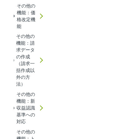
その他の
機能：価
格改定機
能
その他の
機能：請
求データ
の作成
（請求一
括作成以
外の方
法）
その他の
機能：新
収益認識
基準への
対応
その他の
機能：ト