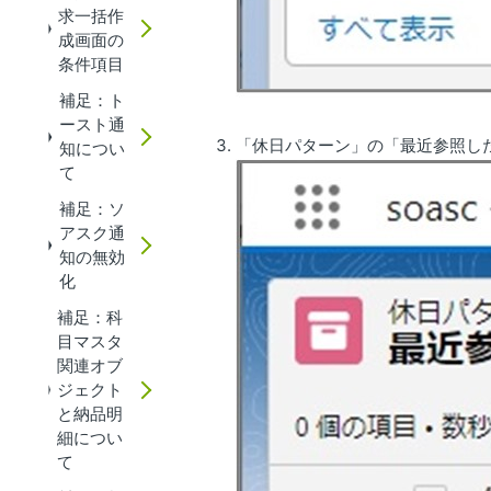
求一括作
成画面の
条件項目
補足：ト
ースト通
「休日パターン」の「最近参照し
知につい
て
補足：ソ
アスク通
知の無効
化
補足：科
目マスタ
関連オブ
ジェクト
と納品明
細につい
て