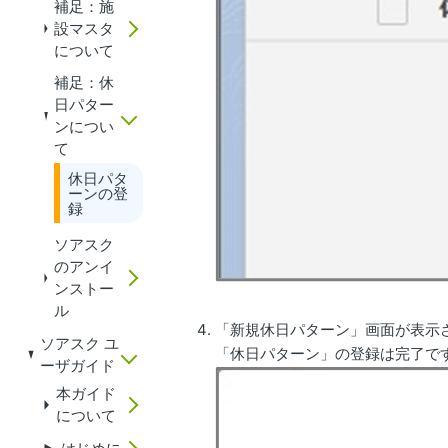
補足：施
設マスタ
について
補足：休
日パター
ンについ
て
休日パタ
ーンの登
録
ソアスク
のアンイ
ンストー
ル
「新規休日パターン」画面が表示
ソアスク ユ
「休日パターン」の登録は完了で
ーザガイド
本ガイド
について