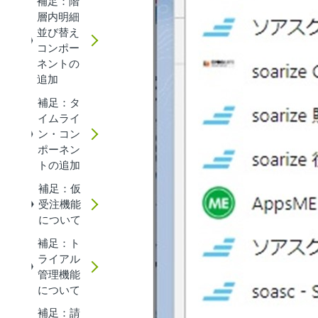
補足：階
層内明細
並び替え
コンポー
ネントの
追加
補足：タ
イムライ
ン・コン
ポーネン
トの追加
補足：仮
受注機能
について
補足：ト
ライアル
管理機能
について
補足：請