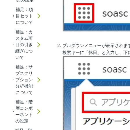
補足：項
目セット
について
補足：カ
スタム項
目の引き
プルダウンメニューが表示されま
継ぎにつ
検索キーに「休日」と入力し、下
いて
補足：サ
ブスクリ
プション
分析機能
について
補足：階
層コンポ
ーネント
の設定